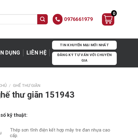
0
0976661979
TIN KHUYẾN MẠI MỚI NHẤT
N DỤNG
LIÊN HỆ
ĐĂNG KÝ TƯ VẤN VỚI CHUYÊN
GIA
CHỦ
/
GHẾ THƯ GIÃN
ghế thư giãn 151943
số kỹ thuật:
Thép sơn tĩnh điện kết hợp mây tre đan nhựa cao
u
cấp.