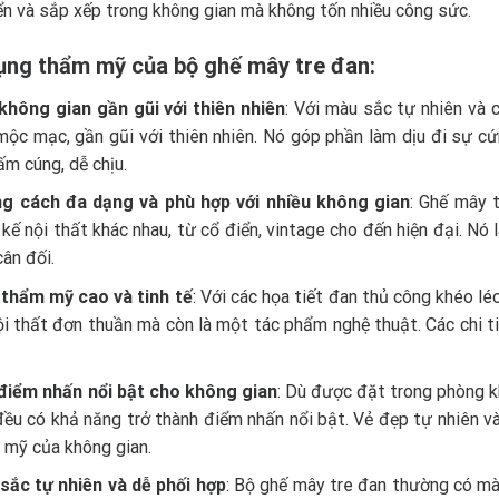
n và sắp xếp trong không gian mà không tốn nhiều công sức.
ụng thẩm mỹ của bộ ghế mây tre đan:
không gian gần gũi với thiên nhiên
: Với màu sắc tự nhiên và 
ộc mạc, gần gũi với thiên nhiên. Nó góp phần làm dịu đi sự cứ
ấm cúng, dễ chịu.
g cách đa dạng và phù hợp với nhiều không gian
: Ghế mây 
 kế nội thất khác nhau, từ cổ điển, vintage cho đến hiện đại. Nó
cân đối.
 thẩm mỹ cao và tinh tế
: Với các họa tiết đan thủ công khéo lé
i thất đơn thuần mà còn là một tác phẩm nghệ thuật. Các chi t
điểm nhấn nổi bật cho không gian
: Dù được đặt trong phòng k
ều có khả năng trở thành điểm nhấn nổi bật. Vẻ đẹp tự nhiên và 
 mỹ của không gian.
sắc tự nhiên và dễ phối hợp
: Bộ ghế mây tre đan thường có mà