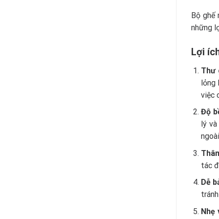
Bộ ghế 
những lợ
Lợi íc
Thư 
lỏng 
việc 
Độ b
lý và
ngoài
Thân
tác đ
Dễ b
tránh
Nhẹ 