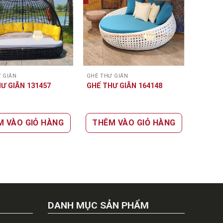
 GIÃN
GHẾ THƯ GIÃN
Ư GIÃN 131457
GHẾ THƯ GIÃN 164148
M VÀO GIỎ HÀNG
THÊM VÀO GIỎ HÀNG
DANH MỤC SẢN PHẨM