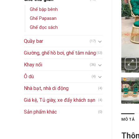
Ghế bập bênh
Ghế Papasan
Ghế đọc sách
Quầy bar
(17)
Giường, ghế hồ bơi, ghế tắm nắng
(53)
Khay nổi
(36)
Ô dù
(4)
Nhà bạt, nhà di động
(4)
Giá kệ, Tủ giày, xe đẩy khách sạn
(4)
Sản phẩm khác
(0)
MÔ TẢ
Thôn