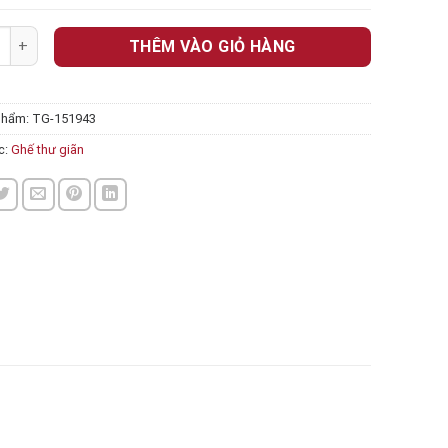
thư giãn 151943 số lượng
THÊM VÀO GIỎ HÀNG
phẩm:
TG-151943
c:
Ghế thư giãn