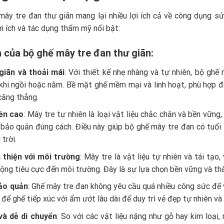
mây tre đan thư giãn mang lại nhiều lợi ích cả về công dụng s
i ích và tác dụng thẩm mỹ nổi bật:
h của bộ ghế mây tre đan thư giãn:
giãn và thoải mái
: Với thiết kế nhẹ nhàng và tự nhiên, bộ ghế
khi ngồi hoặc nằm. Bề mặt ghế mềm mại và linh hoạt, phù hợp đ
căng thẳng.
ền cao
: Mây tre tự nhiên là loại vật liệu chắc chắn và bền vững
 bảo quản đúng cách. Điều này giúp bộ ghế mây tre đan có tuổi 
 trời.
 thiện với môi trường
: Mây tre là vật liệu tự nhiên và tái tạ
ộng tiêu cực đến môi trường. Đây là sự lựa chọn bền vững và thân
ảo quản
: Ghế mây tre đan không yêu cầu quá nhiều công sức để v
 để ghế tiếp xúc với ẩm ướt lâu dài để duy trì vẻ đẹp tự nhiên và
và dễ di chuyển
: So với các vật liệu nặng như gỗ hay kim loại,