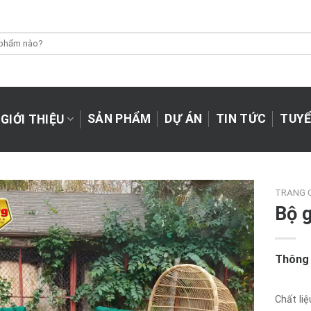
SẢN PHẨM
DỰ ÁN
TIN TỨC
TUYỂ
GIỚI THIỆU
TRANG 
Bộ 
Thông 
Chất liệ