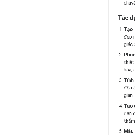
chuyể
Tác d
Tạo 
đẹp m
giác 
Phon
thiết
hòa, 
Tính
đồ nộ
gian.
Tạo 
đan đ
thẩm
Màu 