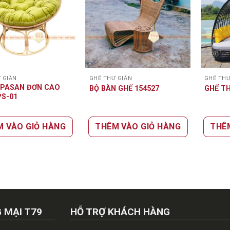
 GIÃN
GHẾ THƯ GIÃN
GHẾ THƯ
APASAN ĐƠN CAO
BỘ BÀN GHẾ 154527
GHẾ TH
PS-01
M VÀO GIỎ HÀNG
THÊM VÀO GIỎ HÀNG
THÊ
 MẠI T79
HỖ TRỢ KHÁCH HÀNG