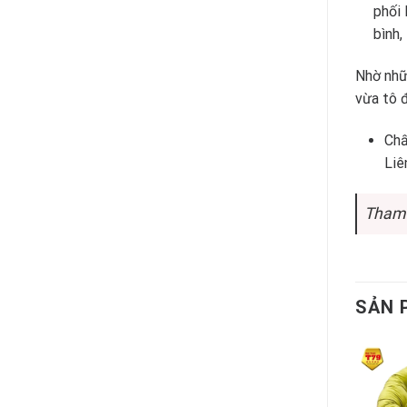
phối 
bình,
Nhờ nhữ
vừa tô 
Chấ
Liê
Tham 
SẢN 