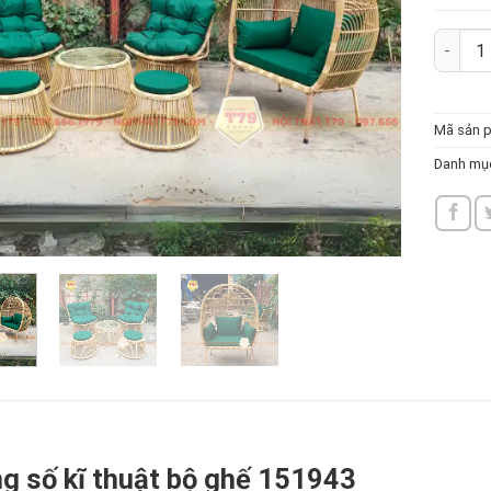
Bộ ghế 
Mã sản 
Danh mụ
g số kĩ thuật bộ ghế 151943