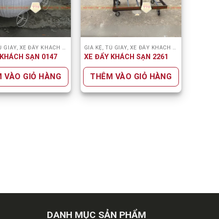
GIÁ KỆ, TỦ GIÀY, XE ĐẨY KHÁCH SẠN
GIÁ KỆ, TỦ GIÀY, XE ĐẨY KHÁCH SẠN
 KHÁCH SẠN 0147
XE ĐẨY KHÁCH SẠN 2261
 VÀO GIỎ HÀNG
THÊM VÀO GIỎ HÀNG
DANH MỤC SẢN PHẨM