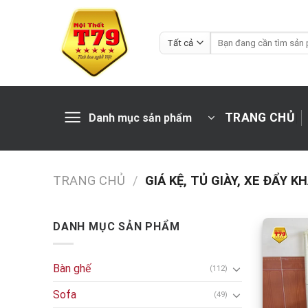
Chuyển
đến
Tìm
nội
kiếm:
dung
TRANG CHỦ
Danh mục sản phẩm
TRANG CHỦ
/
GIÁ KỆ, TỦ GIÀY, XE ĐẨY 
DANH MỤC SẢN PHẨM
Bàn ghế
(112)
Sofa
(49)