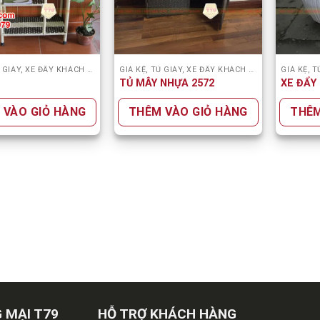
GIÁ KỆ, TỦ GIÀY, XE ĐẨY KHÁCH SẠN
GIÁ KỆ, TỦ GIÀY, XE ĐẨY KHÁCH SẠN
TỦ MÂY NHỰA 2572
XE ĐẨY
 VÀO GIỎ HÀNG
THÊM VÀO GIỎ HÀNG
THÊM
 MẠI T79
HỖ TRỢ KHÁCH HÀNG