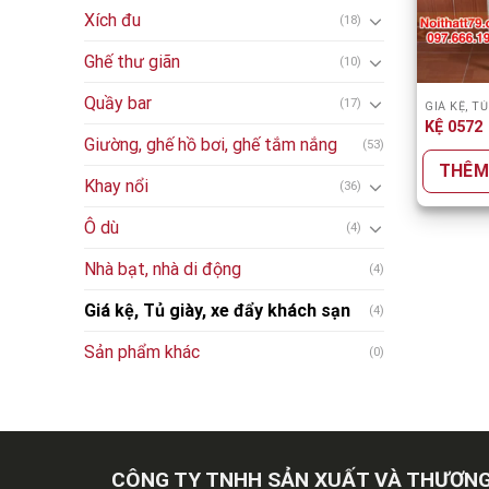
Xích đu
(18)
Ghế thư giãn
(10)
Quầy bar
(17)
KỆ 0572
Giường, ghế hồ bơi, ghế tắm nắng
(53)
THÊM
Khay nổi
(36)
Ô dù
(4)
Nhà bạt, nhà di động
(4)
Giá kệ, Tủ giày, xe đẩy khách sạn
(4)
Sản phẩm khác
(0)
CÔNG TY TNHH SẢN XUẤT VÀ THƯƠNG