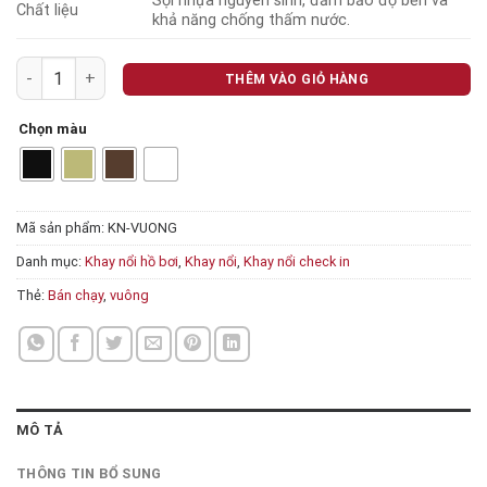
Sợi nhựa nguyên sinh, đảm bảo độ bền và
Chất liệu
khả năng chống thấm nước.
Khay nổi hình Vuông số lượng
THÊM VÀO GIỎ HÀNG
Chọn màu
Mã sản phẩm:
KN-VUONG
Danh mục:
Khay nổi hồ bơi
,
Khay nổi
,
Khay nổi check in
Thẻ:
Bán chạy
,
vuông
MÔ TẢ
THÔNG TIN BỔ SUNG