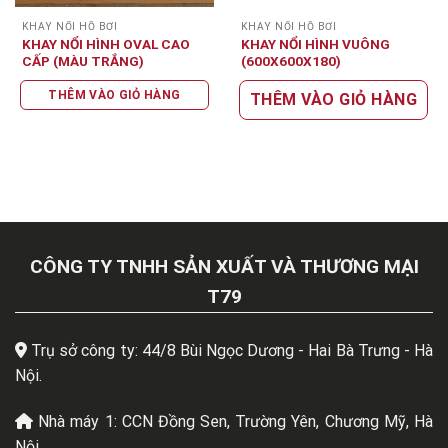
KHAY NỔI HỒ BƠI
KHAY NỔI HỒ BƠI
KHAY NỔI HÌNH OVAL CAO
KHAY NỔI HÌNH VUÔNG
CẤP (MÀU TRẮNG)
(600X600X180)
THÊM VÀO GIỎ HÀNG
THÊM VÀO GIỎ HÀNG
CÔNG TY TNHH SẢN XUẤT VÀ THƯƠNG MẠI
T79
Trụ sở công ty: 44/8 Bùi Ngọc Dương - Hai Bà Trưng - Hà
Nội.
Nhà máy 1: CCN Đồng Sen, Trường Yên, Chương Mỹ, Hà
Nội.