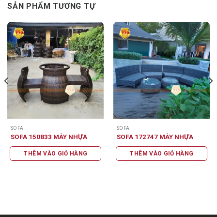
SẢN PHẨM TƯƠNG TỰ
SOFA
SOFA
SOFA 150833 MÂY NHỰA
SOFA 172747 MÂY NHỰA
THÊM VÀO GIỎ HÀNG
THÊM VÀO GIỎ HÀNG