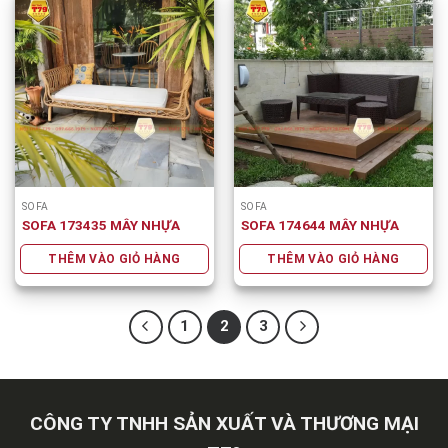
SOFA
SOFA
SOFA 173435 MÂY NHỰA
SOFA 174644 MÂY NHỰA
THÊM VÀO GIỎ HÀNG
THÊM VÀO GIỎ HÀNG
1
2
3
CÔNG TY TNHH SẢN XUẤT VÀ THƯƠNG MẠI