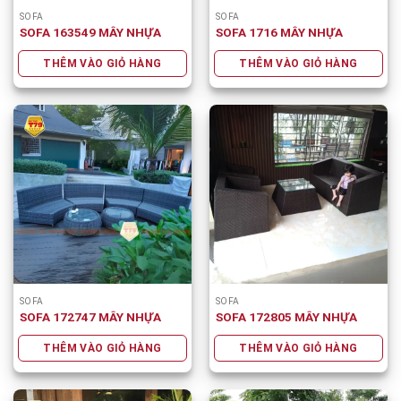
SOFA
SOFA
SOFA 163549 MÂY NHỰA
SOFA 1716 MÂY NHỰA
THÊM VÀO GIỎ HÀNG
THÊM VÀO GIỎ HÀNG
SOFA
SOFA
SOFA 172747 MÂY NHỰA
SOFA 172805 MÂY NHỰA
THÊM VÀO GIỎ HÀNG
THÊM VÀO GIỎ HÀNG