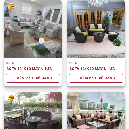
SOFA
SOFA
SOFA 121910 MÂY NHỰA
SOFA 124932 MÂY NHỰA
THÊM VÀO GIỎ HÀNG
THÊM VÀO GIỎ HÀNG