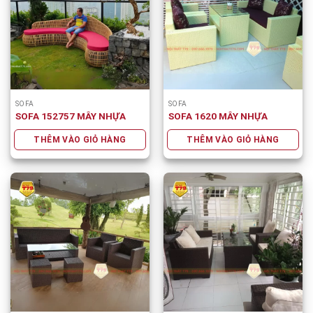
SOFA
SOFA
SOFA 152757 MÂY NHỰA
SOFA 1620 MÂY NHỰA
THÊM VÀO GIỎ HÀNG
THÊM VÀO GIỎ HÀNG