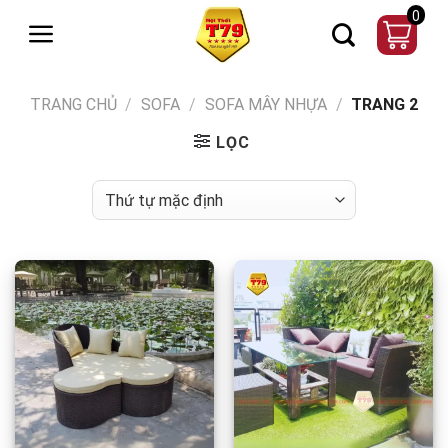
Chuyển
0
đến
nội
dung
TRANG CHỦ
/
SOFA
/
SOFA MÂY NHỰA
/
TRANG 2
LỌC