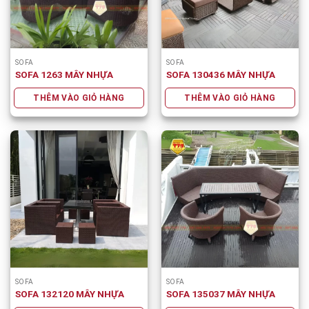
SOFA
SOFA
SOFA 1263 MÂY NHỰA
SOFA 130436 MÂY NHỰA
THÊM VÀO GIỎ HÀNG
THÊM VÀO GIỎ HÀNG
SOFA
SOFA
SOFA 132120 MÂY NHỰA
SOFA 135037 MÂY NHỰA