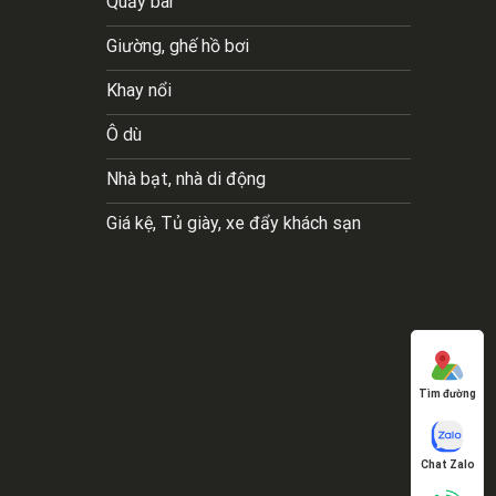
Quầy bar
Giường, ghế hồ bơi
Khay nổi
Ô dù
Nhà bạt, nhà di động
Giá kệ, Tủ giày, xe đẩy khách sạn
Tìm đường
Chat Zalo