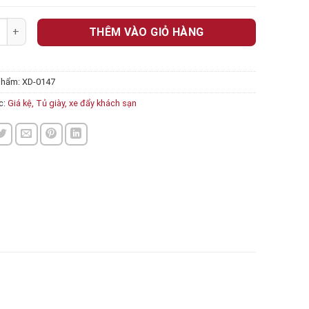
khách sạn 0147 số lượng
THÊM VÀO GIỎ HÀNG
phẩm:
XD-0147
c:
Giá kệ, Tủ giày, xe đẩy khách sạn