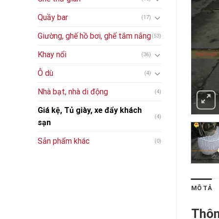
Quầy bar
(17)
Giường, ghế hồ bơi, ghế tắm nắng
(53)
Khay nổi
(36)
Ô dù
(4)
Nhà bạt, nhà di động
(4)
Giá kệ, Tủ giày, xe đẩy khách
(4)
sạn
Sản phẩm khác
(0)
MÔ TẢ
Thôn