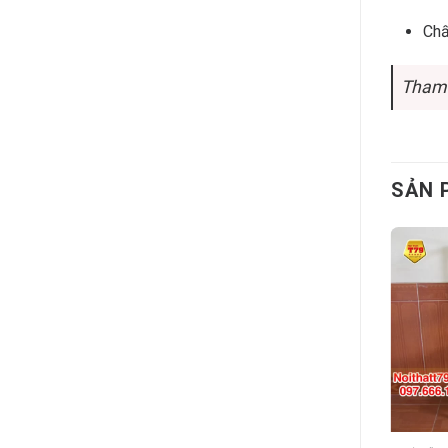
Chấ
Tham 
SẢN 