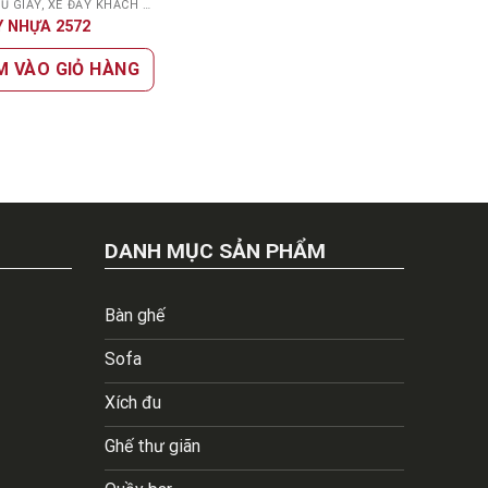
GIÁ KỆ, TỦ GIÀY, XE ĐẨY KHÁCH SẠN
 NHỰA 2572
M VÀO GIỎ HÀNG
DANH MỤC SẢN PHẨM
Bàn ghế
Sofa
Xích đu
Ghế thư giãn