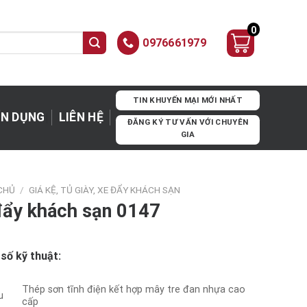
0
0976661979
TIN KHUYẾN MẠI MỚI NHẤT
N DỤNG
LIÊN HỆ
ĐĂNG KÝ TƯ VẤN VỚI CHUYÊN
GIA
CHỦ
/
GIÁ KỆ, TỦ GIÀY, XE ĐẨY KHÁCH SẠN
đẩy khách sạn 0147
số kỹ thuật:
Thép sơn tĩnh điện kết hợp mây tre đan nhựa cao
u
cấp