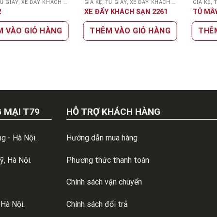
GIÁ KỆ, TỦ GIÀY, XE ĐẨY KHÁCH SẠN
GIÁ KỆ, TỦ GIÀY, XE ĐẨY KHÁCH SẠN
2
XE ĐẨY KHÁCH SẠN 2261
TỦ MÂY
M VÀO GIỎ HÀNG
THÊM VÀO GIỎ HÀNG
THÊ
 MẠI T79
HỖ TRỢ KHÁCH HÀNG
g - Hà Nội.
Hướng dẫn mua hàng
, Hà Nội.
Phương thức thanh toán
Chính sách vận chuyển
 Hà Nội.
Chính sách đổi trả