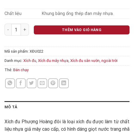
Chất liệu
Khung bằng ống thép đan mây nhựa.
Xích đu Phượng Hoàng đôi + Đệm số lượng
THÊM VÀO GIỎ HÀNG
Mã sản phẩm:
XĐU022
Danh mục:
Xích đu
,
Xích đu mây nhựa
,
Xích đu sân vườn, ngoài trời
Thẻ:
Bán chạy
MÔ TẢ
Xích đu Phượng Hoàng đôi là loại xích đu được làm từ chất
liệu nhựa giả mây cao cấp, có hình dáng giọt nước trang nhã