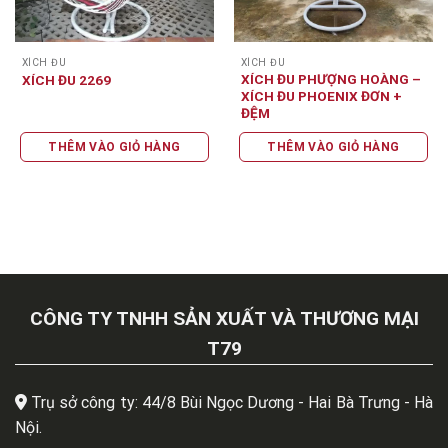
XÍCH ĐU
XÍCH ĐU
XÍCH ĐU PHƯỢNG HOÀNG –
XÍCH ĐU 2269
XÍCH ĐU PHOENIX ĐƠN +
ĐỆM
THÊM VÀO GIỎ HÀNG
THÊM VÀO GIỎ HÀNG
CÔNG TY TNHH SẢN XUẤT VÀ THƯƠNG MẠI
T79
Trụ sở công ty: 44/8 Bùi Ngọc Dương - Hai Bà Trưng - Hà
Nội.