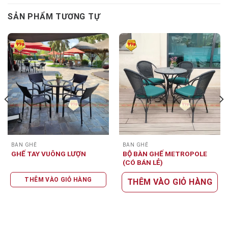
SẢN PHẨM TƯƠNG TỰ
BÀN GHẾ
BÀN GHẾ
BỘ BÀN GHẾ METROPOLE
GHẾ TAY VUÔNG LƯỢN
(CÓ BÁN LẺ)
THÊM VÀO GIỎ HÀNG
THÊM VÀO GIỎ HÀNG