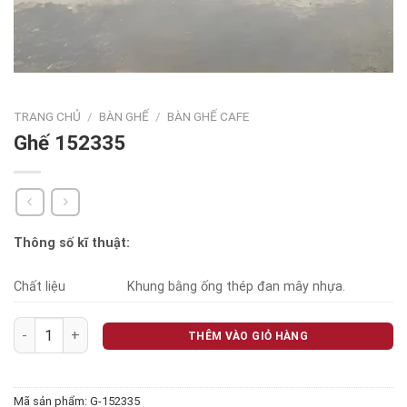
TRANG CHỦ
/
BÀN GHẾ
/
BÀN GHẾ CAFE
Ghế 152335
Thông số kĩ thuật:
Chất liệu
Khung bằng ống thép đan mây nhựa.
Ghế 152335 số lượng
THÊM VÀO GIỎ HÀNG
Mã sản phẩm:
G-152335