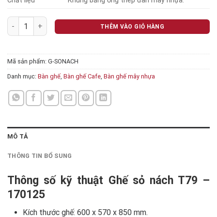
Chất liệu
Khung bằng ống thép đan mây nhựa.
Ghế sỏ nách T79 - 170125 số lượng
THÊM VÀO GIỎ HÀNG
Mã sản phẩm:
G-SONACH
Danh mục:
Bàn ghế
,
Bàn ghế Cafe
,
Bàn ghế mây nhựa
MÔ TẢ
THÔNG TIN BỔ SUNG
Thông số kỹ thuật Ghế sỏ nách T79 –
170125
Kích thước ghế: 600 x 570 x 850 mm.