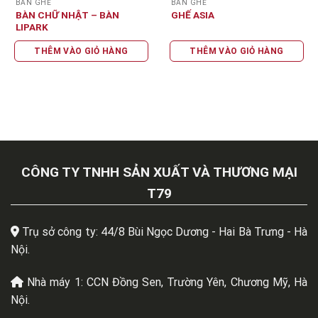
BÀN GHẾ
BÀN GHẾ
BÀN CHỮ NHẬT – BÀN
GHẾ ASIA
LIPARK
THÊM VÀO GIỎ HÀNG
THÊM VÀO GIỎ HÀNG
CÔNG TY TNHH SẢN XUẤT VÀ THƯƠNG MẠI
T79
Trụ sở công ty: 44/8 Bùi Ngọc Dương - Hai Bà Trưng - Hà
Nội.
Nhà máy 1: CCN Đồng Sen, Trường Yên, Chương Mỹ, Hà
Nội.