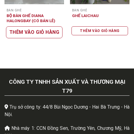
BÀN GHẾ
BÀN GHẾ
BỘ BÀN GHẾ DIANA
GHẾ LAICHAU
HALONGBAY (CÓ BÁN LẺ)
THÊM VÀO GIỎ HÀNG
THÊM VÀO GIỎ HÀNG
CÔNG TY TNHH SẢN XUẤT VÀ THƯƠNG MẠI
T79
Trụ sở công ty: 44/8 Bùi Ngọc Dương - Hai Bà Trưng - Hà
Nội.
Nhà máy 1: CCN Đồng Sen, Trường Yên, Chương Mỹ, Hà