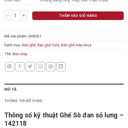
Chất liệu
Khung bằng ống thép đan mây nhựa.
Ghế Sò đan sỏ lưng - 142118 số lượng
THÊM VÀO GIỎ HÀNG
Mã sản phẩm:
GHE021
Danh mục:
Bàn ghế
,
Bàn ghế Cafe
,
Bàn ghế mây nhựa
Thẻ:
Bán chạy
MÔ TẢ
THÔNG TIN BỔ SUNG
Thông số kỹ thuật Ghế Sò đan sỏ lưng –
142118