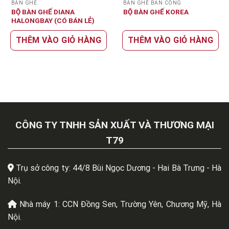
BÀN GHẾ
BÀN GHẾ BAN CÔNG
BỘ BÀN GHẾ DIANA
BỘ BÀN GHẾ KOREA
HALONGBAY (CÓ BÁN LẺ)
THÊM VÀO GIỎ HÀNG
THÊM VÀO GIỎ HÀNG
CÔNG TY TNHH SẢN XUẤT VÀ THƯƠNG MẠI
T79
Trụ sở công ty: 44/8 Bùi Ngọc Dương - Hai Bà Trưng - Hà
Nội.
Nhà máy 1: CCN Đồng Sen, Trường Yên, Chương Mỹ, Hà
Nội.