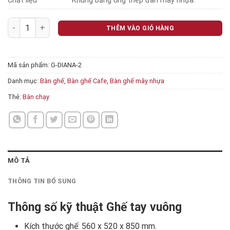
Chất liệu
Khung bằng ống thép đan mây nhựa.
Ghế tay vuông số lượng
THÊM VÀO GIỎ HÀNG
Mã sản phẩm:
G-DIANA-2
Danh mục:
Bàn ghế
,
Bàn ghế Cafe
,
Bàn ghế mây nhựa
Thẻ:
Bán chạy
MÔ TẢ
THÔNG TIN BỔ SUNG
Thông số kỹ thuật Ghế tay vuông
Kích thước ghế: 560 x 520 x 850 mm.