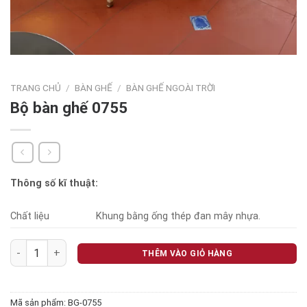
TRANG CHỦ
/
BÀN GHẾ
/
BÀN GHẾ NGOÀI TRỜI
Bộ bàn ghế 0755
Thông số kĩ thuật:
Chất liệu
Khung bằng ống thép đan mây nhựa.
Bộ bàn ghế 0755 số lượng
THÊM VÀO GIỎ HÀNG
Mã sản phẩm:
BG-0755