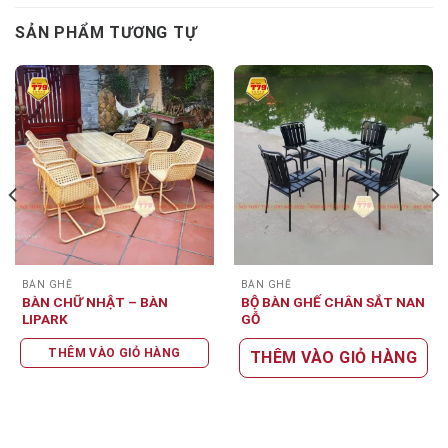
SẢN PHẨM TƯƠNG TỰ
BÀN GHẾ
BÀN GHẾ
BÀN CHỮ NHẬT – BÀN
BỘ BÀN GHẾ CHÂN SẮT NAN
LIPARK
GỖ
THÊM VÀO GIỎ HÀNG
THÊM VÀO GIỎ HÀNG