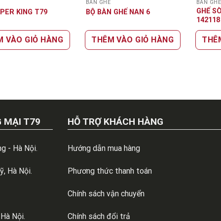
Ế
BÀN GHẾ
BÀN GH
GHẾ SÒ
PER KING T79
BỘ BÀN GHẾ NAN 6
142118
M VÀO GIỎ HÀNG
THÊM VÀO GIỎ HÀNG
THÊ
 MẠI T79
HỖ TRỢ KHÁCH HÀNG
g - Hà Nội.
Hướng dẫn mua hàng
, Hà Nội.
Phương thức thanh toán
Chính sách vận chuyển
 Hà Nội.
Chính sách đổi trả