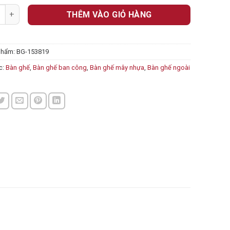
ghế 153819 số lượng
THÊM VÀO GIỎ HÀNG
phẩm:
BG-153819
c:
Bàn ghế
,
Bàn ghế ban công
,
Bàn ghế mây nhựa
,
Bàn ghế ngoài