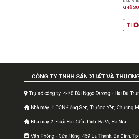
Ế
BÀN GHẾ
BÀN GH
IA
GHẾ TAY NGÀI
GHẾ SU
M VÀO GIỎ HÀNG
THÊM VÀO GIỎ HÀNG
THÊ
CÔNG TY TNHH SẢN XUẤT VÀ THƯƠNG
Trụ sở công ty: 44/8 Bùi Ngọc Dương - Hai Bà Trưn
Nhà máy 1: CCN Đồng Sen, Trường Yên, Chương Mỹ
Nhà máy 2: Suối Hai, Cẩm Lĩnh, Ba Vì, Hà Nội.
Văn Phòng - Cửa Hàng: 469 La Thành, Ba Đình, Tp