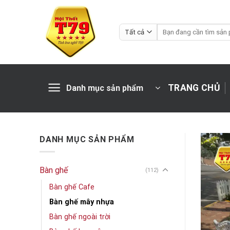
Chuyển
đến
Tìm
nội
kiếm:
dung
TRANG CHỦ
Danh mục sản phẩm
DANH MỤC SẢN PHẨM
Bàn ghế
(112)
Bàn ghế Cafe
Bàn ghế mây nhựa
Bàn ghế ngoài trời