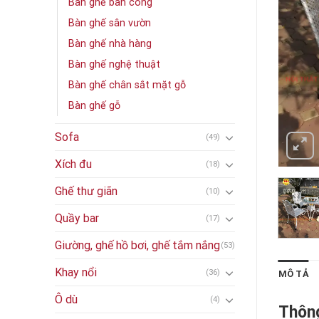
Bàn ghế ban công
Bàn ghế sân vườn
Bàn ghế nhà hàng
Bàn ghế nghệ thuật
Bàn ghế chân sắt mặt gỗ
Bàn ghế gỗ
Sofa
(49)
Xích đu
(18)
Ghế thư giãn
(10)
Quầy bar
(17)
Giường, ghế hồ bơi, ghế tắm nắng
(53)
Khay nổi
(36)
MÔ TẢ
Ô dù
(4)
Thông