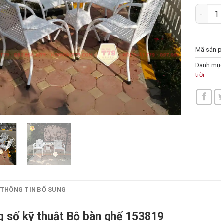
Bộ bàn 
Mã sản 
Danh mụ
trời
THÔNG TIN BỔ SUNG
 số kỹ thuật Bộ bàn ghế 153819