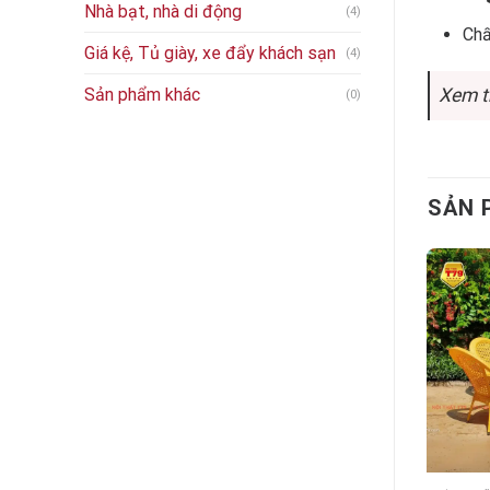
Nhà bạt, nhà di động
(4)
Chấ
Giá kệ, Tủ giày, xe đẩy khách sạn
(4)
Sản phẩm khác
Xem t
(0)
SẢN 