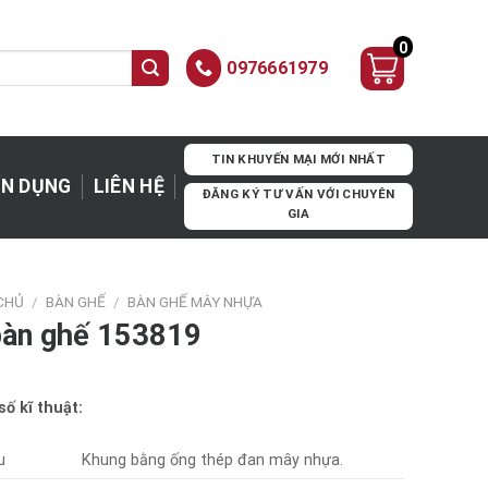
0
0976661979
TIN KHUYẾN MẠI MỚI NHẤT
N DỤNG
LIÊN HỆ
ĐĂNG KÝ TƯ VẤN VỚI CHUYÊN
GIA
CHỦ
/
BÀN GHẾ
/
BÀN GHẾ MÂY NHỰA
bàn ghế 153819
ố kĩ thuật:
u
Khung bằng ống thép đan mây nhựa.